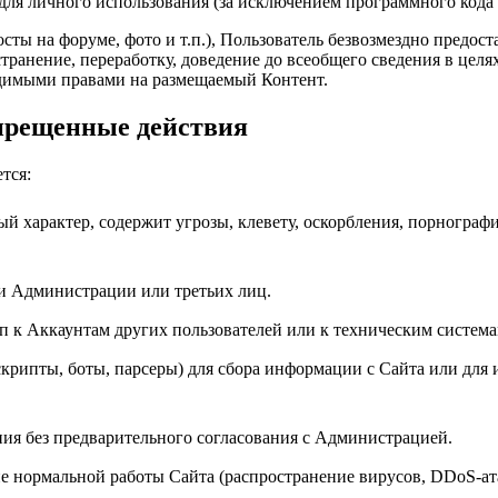
ля личного использования (за исключением программного кода 
осты на форуме, фото и т.п.), Пользователь безвозмездно пред
странение, переработку, доведение до всеобщего сведения в цел
ходимыми правами на размещаемый Контент.
апрещенные действия
тся:
й характер, содержит угрозы, клевету, оскорбления, порнограф
и Администрации или третьих лиц.
 к Аккаунтам других пользователей или к техническим система
рипты, боты, парсеры) для сбора информации с Сайта или для 
ия без предварительного согласования с Администрацией.
 нормальной работы Сайта (распространение вирусов, DDoS-атак