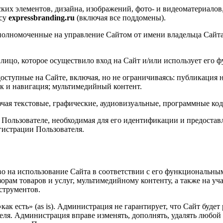
ких элементов, дизайна, изображений, фото- и видеоматериало
есу
expressbranding.ru
(включая все поддомены).
олномоченные на управление Сайтом от имени владельца Сайта
ицо, которое осуществило вход на Сайт и/или использует его 
ступные на Сайте, включая, но не ограничиваясь: публикация н
к и навигация; мультимедийный контент.
я текстовые, графические, аудиовизуальные, программные коды
Пользователе, необходимая для его идентификации и предостав
гистрации Пользователя.
во на использование Сайта в соответствии с его функциональны
зорам товаров и услуг, мультимедийному контенту, а также на у
струментов.
как есть» (as is). Администрация не гарантирует, что Сайт будет
ля. Администрация вправе изменять, дополнять, удалять любой