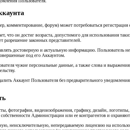
домления Пользователя.
аккаунта
мер, комментирование, форум) может потребоваться регистрация 
ет, что он достиг возраста, допустимого для использования таки
ет разрешение законных представителей.
тавлять достоверную и актуальную информацию. Пользователь не
 совершенные под его Аккаунтом.
зователя чужие персональные данные, а также слова и выражения
ельству.
удалить Аккаунт Пользователя без предварительного уведомлени
ть
сты, фотографии, видеоизображения, графику, дизайн, логотипы
 собственности Администрации или ее контрагентов и охраняю
ную, неисключительную, непередаваемую лицензию на использо