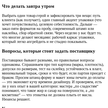
Что делать завтра утром
Выбрать один товар‑герой и зафиксировать три вещи: путь
клиента (как получает), один главный акцент упаковки (что
хочет почувствовать), целевую себестоимость. Дальше —
заказ пяти форматов на пробу, современный штамп или
наклейка, сбор обратной связи. Через неделю у вас будет то,
что многие делают месяцами: рабочий каркас упаковки,
который легко апгрейдить и не стыдно показывать.
Вопросы, которые стоит задать поставщику
Поставщики бывают разными, но правильные вопросы
одинаковы. Спрашиваем про тип картона (марка, плотность),
допуски по размерам, тест на склейку, устойчивость к влаге,
минимальный тираж, сроки и что будет, если партия приедет с
браком. Просим штанц‑форму и макет зоны печати до оплаты
— это экономит кучу времени дизайнеру. И проверяем, есть
ли у них опыт в вашей категории: мастера „по сладостям“
понимают, что такое жир и сахар на поверхности, а „по
косметике“ — что этикетка не должна плыть от масла.
Нюансы решают.