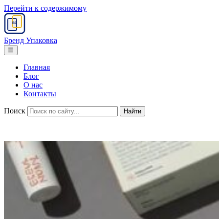
Перейти к содержимому
BC
Бренд Упаковка
☰
Главная
Блог
О нас
Контакты
Поиск