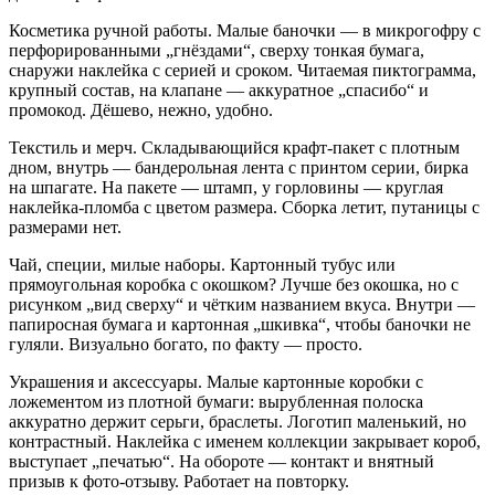
Косметика ручной работы. Малые баночки — в микрогофру с
перфорированными „гнёздами“, сверху тонкая бумага,
снаружи наклейка с серией и сроком. Читаемая пиктограмма,
крупный состав, на клапане — аккуратное „спасибо“ и
промокод. Дёшево, нежно, удобно.
Текстиль и мерч. Складывающийся крафт‑пакет с плотным
дном, внутрь — бандерольная лента с принтом серии, бирка
на шпагате. На пакете — штамп, у горловины — круглая
наклейка‑пломба с цветом размера. Сборка летит, путаницы с
размерами нет.
Чай, специи, милые наборы. Картонный тубус или
прямоугольная коробка с окошком? Лучше без окошка, но с
рисунком „вид сверху“ и чётким названием вкуса. Внутри —
папиросная бумага и картонная „шкивка“, чтобы баночки не
гуляли. Визуально богато, по факту — просто.
Украшения и аксессуары. Малые картонные коробки с
ложементом из плотной бумаги: вырубленная полоска
аккуратно держит серьги, браслеты. Логотип маленький, но
контрастный. Наклейка с именем коллекции закрывает короб,
выступает „печатью“. На обороте — контакт и внятный
призыв к фото‑отзыву. Работает на повторку.