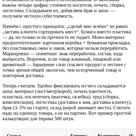
важны четыре цифры: стоимость носителя, печать, сборка,
логистика. Складываем их, добавляем брак и запас —
получаем честную себестоимость.
Начнём с простого принципа: „сделай мне зелёно“ не равно
„заставь клиента сортировать квест“. Бумага вместо пластика
— да, но только если прочность не падает. Моно‑материал
предпочтительнее: картонная коробка + бумажная прокладка,
без пластиковых окон и лаков, которые нельзя переработать.
Маркировки — понятные: знак переработки, состав, куда
выбросить. Впрочем, если товар влажный, пищевой или
ароматный — барьерные слои спасают продукт и честнее с
точки зрения общей экологии, чем испорченный товар и
повторная доставка.
Теперь считаем. Удобно фиксировать из чего складывается
цена: материал (лист/метр/короб), печать (цветность,
оснастка), послепечать (высечка, склейка), труд (сборка,
комплектация), логистика (доставка к вам, доставка клиенту),
брак (3–5% на старте), склад (короб занимает место). Считать
надо на единицу товара, а не на партию. Вот пример простой
калькуляции для тиража 500 штук.
Статья
Единица
Количество
Цен