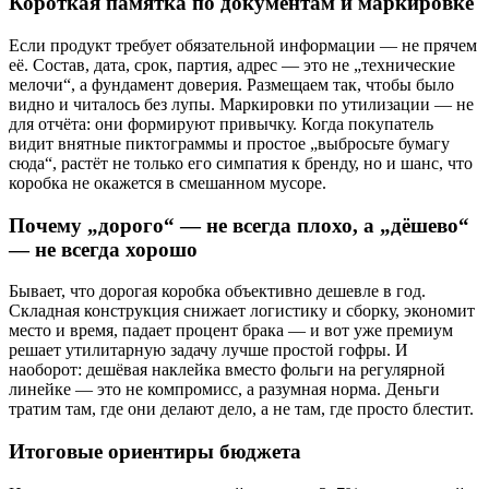
Короткая памятка по документам и маркировке
Если продукт требует обязательной информации — не прячем
её. Состав, дата, срок, партия, адрес — это не „технические
мелочи“, а фундамент доверия. Размещаем так, чтобы было
видно и читалось без лупы. Маркировки по утилизации — не
для отчёта: они формируют привычку. Когда покупатель
видит внятные пиктограммы и простое „выбросьте бумагу
сюда“, растёт не только его симпатия к бренду, но и шанс, что
коробка не окажется в смешанном мусоре.
Почему „дорого“ — не всегда плохо, а „дёшево“
— не всегда хорошо
Бывает, что дорогая коробка объективно дешевле в год.
Складная конструкция снижает логистику и сборку, экономит
место и время, падает процент брака — и вот уже премиум
решает утилитарную задачу лучше простой гофры. И
наоборот: дешёвая наклейка вместо фольги на регулярной
линейке — это не компромисс, а разумная норма. Деньги
тратим там, где они делают дело, а не там, где просто блестит.
Итоговые ориентиры бюджета