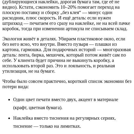
(дублирующиеся наклейки, дорогая бумага там, где её не
видно). Кстати, сэкономить 10–20% помогает переход на
плоскую поставку и сборку „без клея“ — минус один
расходник, плюс скорость. И ещё деталь: если нужен
штрихкод — печатаем его сразу на наклейке, не на всей пачке
коробок, тогда при изменении артикула не списываем склад.
Экология живёт в деталях. Убираем пластиковое окно, если
без него ясно, что внутри. Вместо пузыря — плашки из
картона, гармошка. Для подарочных историй — многоразовая
деталь: лента, бирка, мешочек, который потом живёт сам по
себе. У клиента будет причина не выкинуть коробку, а
использовать второй раз. Это и лояльность, и реальная
утилизация, не на бумаге.
Чтобы было совсем практично, короткий список экономии без
потери вида:
Один цвет печати вместо двух, акцент в материале
(крафт, цветная бумага).
Наклейка вместо тиснения на регулярных сериях,
тиснение — только на лимитках.