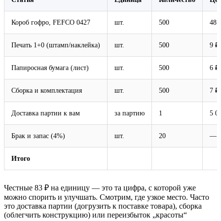
Короб гофро, FEFCO 0427
шт.
500
48 
Печать 1+0 (штамп/наклейка)
шт.
500
9 ₽
Папиросная бумага (лист)
шт.
500
6 ₽
Сборка и комплектация
шт.
500
7 ₽
Доставка партии к вам
за партию
1
5 0
Брак и запас (4%)
шт.
20
—
Итого
Честные 83 ₽ на единицу — это та цифра, с которой уже
можно спорить и улучшать. Смотрим, где узкое место. Часто
это доставка партии (догрузить к поставке товара), сборка
(облегчить конструкцию) или переизбыток „красоты“