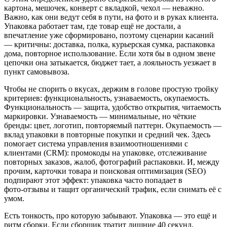
картона, мешочек, конверт с вкладкой, чехол — неважно.
Важно, как они ведут себя в пути, на фото и в руках клиента.
Упаковка работает там, где товар ещё не достали, а
впечатление уже сформировано, поэтому сценарии касаний
— критичны: доставка, полка, курьерская сумка, распаковка
дома, повторное использование. Если хотя бы в одном звене
цепочки она затыкается, бюджет тает, а лояльность уезжает в
пункт самовывоза.
Чтобы не спорить о вкусах, держим в голове простую тройку
критериев: функциональность, узнаваемость, окупаемость.
Функциональность — защита, удобство открытия, читаемость
маркировки. Узнаваемость — минимальные, но чёткие
бренды: цвет, логотип, повторяемый паттерн. Окупаемость —
вклад упаковки в повторные покупки и средний чек. Здесь
помогает система управления взаимоотношениями с
клиентами (CRM): промокоды на упаковке, отслеживание
повторных заказов, жалоб, фотографий распаковки. И, между
прочим, карточки товара и поисковая оптимизация (SEO)
подпирают этот эффект: упаковка часто попадает в
фото‑отзывы и тащит органический трафик, если снимать её с
умом.
Есть тонкость, про которую забывают. Упаковка — это ещё и
ритм сборки. Если сборщик тратит лишние 40 секунд,