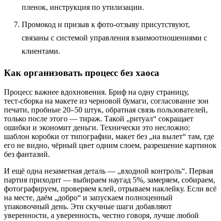
пленок, инструкция по утилизации.
Промокод и призыв к фото‑отзыву присутствуют,
связаны с системой управления взаимоотношениями с
клиентами.
Как организовать процесс без хаоса
Процесс важнее вдохновения. Бриф на одну страницу,
тест‑сборка на макете из черновой бумаги, согласование зон
печати, пробные 20–50 штук, обратная связь пользователей,
только после этого — тираж. Такой „ритуал“ сокращает
ошибки и экономит деньги. Технически это несложно:
шаблон коробки от типографии, макет без „на вылет“ там, где
его не видно, чёрный цвет одним слоем, разрешение картинок
без фантазий.
И ещё одна незаметная деталь — „входной контроль“. Первая
партия приходит — выбираем наугад 5%, замеряем, собираем,
фотографируем, проверяем клей, отрываем наклейку. Если всё
на месте, даём „добро“ и запускаем полноценный
упаковочный день. Эти скучные шаги добавляют
уверенности, а уверенность, честно говоря, лучше любой