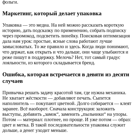
фольги.
Маркетинг, который делает упаковка
Упаковка — это медиа. На ней можно рассказать короткую
историю, дать подсказку по применению, собрать подписку
через промокод, подсветить линейку. Поисковая оптимизация
дала нам урок: простые, ясные слова работают лучше
замысловатых. То же правило и здесь. Когда люди понимают,
что держат, как открыть и что дальше, они чаще улыбаются и
реже пишут в поддержку. Мелочь? Нет, тот самый градус
лояльности, из которого складывается бренд.
Ошибка, которая встречается в девяти из десяти
случаев
Привычка решать задачу красотой там, где нужна механика.
Не хватает жёсткости — добавляют печать. Сыпется
наполнитель — покупают цветной. Долго собирается — клеят
заранее. Всё наоборот. Сначала конструкция: заложить
выступы, добавить „замок“, заменить „пыльники“ на упоры.
Потом — материал: плотнее, но проще. И уже потом — образ:
цвет и метка. В такой последовательности упаковка служит
дольше, а денег уходит меньше.