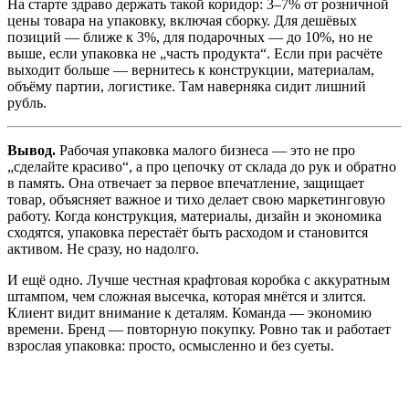
На старте здраво держать такой коридор: 3–7% от розничной
цены товара на упаковку, включая сборку. Для дешёвых
позиций — ближе к 3%, для подарочных — до 10%, но не
выше, если упаковка не „часть продукта“. Если при расчёте
выходит больше — вернитесь к конструкции, материалам,
объёму партии, логистике. Там наверняка сидит лишний
рубль.
Вывод.
Рабочая упаковка малого бизнеса — это не про
„сделайте красиво“, а про цепочку от склада до рук и обратно
в память. Она отвечает за первое впечатление, защищает
товар, объясняет важное и тихо делает свою маркетинговую
работу. Когда конструкция, материалы, дизайн и экономика
сходятся, упаковка перестаёт быть расходом и становится
активом. Не сразу, но надолго.
И ещё одно. Лучше честная крафтовая коробка с аккуратным
штампом, чем сложная высечка, которая мнётся и злится.
Клиент видит внимание к деталям. Команда — экономию
времени. Бренд — повторную покупку. Ровно так и работает
взрослая упаковка: просто, осмысленно и без суеты.