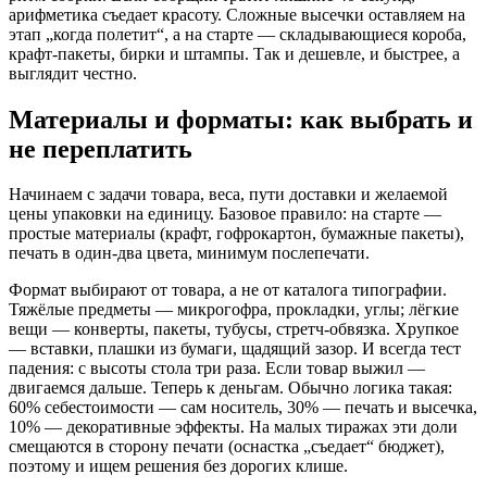
арифметика съедает красоту. Сложные высечки оставляем на
этап „когда полетит“, а на старте — складывающиеся короба,
крафт‑пакеты, бирки и штампы. Так и дешевле, и быстрее, а
выглядит честно.
Материалы и форматы: как выбрать и
не переплатить
Начинаем с задачи товара, веса, пути доставки и желаемой
цены упаковки на единицу. Базовое правило: на старте —
простые материалы (крафт, гофрокартон, бумажные пакеты),
печать в один-два цвета, минимум послепечати.
Формат выбирают от товара, а не от каталога типографии.
Тяжёлые предметы — микрогофра, прокладки, углы; лёгкие
вещи — конверты, пакеты, тубусы, стретч‑обвязка. Хрупкое
— вставки, плашки из бумаги, щадящий зазор. И всегда тест
падения: с высоты стола три раза. Если товар выжил —
двигаемся дальше. Теперь к деньгам. Обычно логика такая:
60% себестоимости — сам носитель, 30% — печать и высечка,
10% — декоративные эффекты. На малых тиражах эти доли
смещаются в сторону печати (оснастка „съедает“ бюджет),
поэтому и ищем решения без дорогих клише.