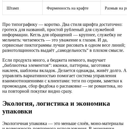
Штамп
Фирменность на крафте
Размыв на ры
Про типографику — коротко. Два стиля шрифта достаточно:
гротеск для названий, простой рубленый для служебной
информации. Кегль для обращений — крупнее, служебку не
мельчить: читаемость — это уважение к глазам. И да,
сервисные пиктограммы лучше рисовать в одном весе линий;
разнотолщинность выдаёт „самодельность“ в плохом смысле.
Если продукта много, а бюджета немного, выручает
„библиотека элементов“: иконки, паттерны, заготовки
наклеек, шаблоны вкладок. Делается однажды, живёт долго. А
управлять вариативностью помогает система управления
взаимоотношениями с клиентами: теги по сериям, заметки к
промокодам, сбор фидбэка о распаковке — не романтика, но
на повторной покупке видно сразу.
Экология, логистика и экономика
упаковки
Экологичная упаковка — это меньше слоёв, моно‑материалы
и возможность повторного использования. В экономике