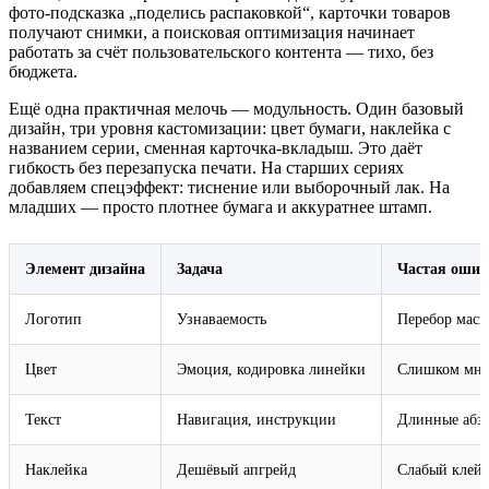
фото‑подсказка „поделись распаковкой“, карточки товаров
получают снимки, а поисковая оптимизация начинает
работать за счёт пользовательского контента — тихо, без
бюджета.
Ещё одна практичная мелочь — модульность. Один базовый
дизайн, три уровня кастомизации: цвет бумаги, наклейка с
названием серии, сменная карточка‑вкладыш. Это даёт
гибкость без перезапуска печати. На старших сериях
добавляем спецэффект: тиснение или выборочный лак. На
младших — просто плотнее бумага и аккуратнее штамп.
Элемент дизайна
Задача
Частая ошиб
Логотип
Узнаваемость
Перебор масш
Цвет
Эмоция, кодировка линейки
Слишком мно
Текст
Навигация, инструкции
Длинные абз
Наклейка
Дешёвый апгрейд
Слабый клей,