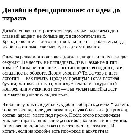
Дизайн и брендирование: от идеи до
тиража
Дизайн упаковки строится от структуры: выделяем один
главный акцент, не больше двух вспомогательных.
Брендирование — логотип, цвет, паттерн — работает, когда
их ровно столько, сколько нужно для узнавания.
Сначала решаем, что человек должен увидеть и понять за две
секунды. Не десять, не пятнадцать. Две. Название и тип
товара? Тогда чистое поле, логотип, короткая подпись, всё
остальное на обороте. Дарим эмоцию? Тогда узор и цвет,
логотип — как печать. Продаём премиум? Тогда плотная
бумага, матовая фактура, минимум текста и аккуратный
конгрев или муляж под него — выпуклая наклейка даёт
похожее ощущение, но дешевле.
Чтобы не утонуть в деталях, удобно собирать „скелет“ макета:
зона логотипа, поле для названия, служебная зона (штрихкод,
состав, адрес), место под промо. После этого подключаем
микрокопирайт: одно ясное „спасибо“, короткая инструкция,
понятная породистая фраза вместо пустых лозунгов. И,
кстати, если на коробке есть промокод и аккуратная