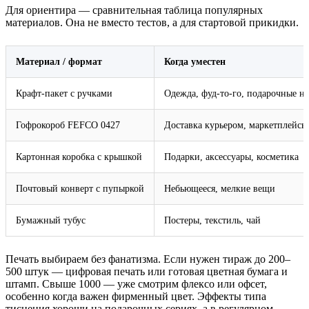
Для ориентира — сравнительная таблица популярных
материалов. Она не вместо тестов, а для стартовой прикидки.
Материал / формат
Когда уместен
Крафт‑пакет с ручками
Одежда, фуд‑то‑го, подарочные н
Гофрокороб FEFCO 0427
Доставка курьером, маркетплейсы
Картонная коробка с крышкой
Подарки, аксессуары, косметика
Почтовый конверт с пупыркой
Небьющееся, мелкие вещи
Бумажный тубус
Постеры, текстиль, чай
Печать выбираем без фанатизма. Если нужен тираж до 200–
500 штук — цифровая печать или готовая цветная бумага и
штамп. Свыше 1000 — уже смотрим флексо или офсет,
особенно когда важен фирменный цвет. Эффекты типа
тиснения хороши на подарочных сериях, а в регулярном