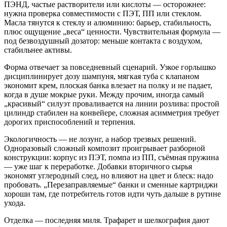
ПЭНД, частые растворители или кислоты — осторожнее:
нужна проверка совместимости с ПЭТ, ПП или стеклом.
Масла тянутся к стеклу и алюминию: барьер, стабильность,
плюс ощущение „веса“ ценности. Чувствительная формула —
под безвоздушный дозатор: меньше контакта с воздухом,
стабильнее активы.
Форма отвечает за повседневный сценарий. Узкое горлышко
дисциплинирует дозу шампуня, мягкая туба с клапаном
экономит крем, плоская банка влезает на полку и не падает,
когда в душе мокрые руки. Между прочим, иногда самый
„красивый“ силуэт проваливается на линии розлива: простой
цилиндр стабилен на конвейере, сложная асимметрия требует
дорогих приспособлений и терпения.
Экологичность — не лозунг, а набор трезвых решений.
Одноразовый сложный композит проигрывает разборной
конструкции: корпус из ПЭТ, помпа из ПП, съёмная пружина
— уже шаг к переработке. Добавки вторичного сырья
экономят углеродный след, но влияют на цвет и блеск: надо
пробовать. „Перезаправляемые“ банки и сменные картриджи
хороши там, где потребитель готов идти чуть дальше в рутине
ухода.
Отделка — последняя миля. Трафарет и шелкография дают