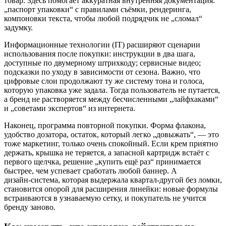
товар. Здесь помогает аккуратная внутренняя документация:
„паспорт упаковки“ с правилами съёмки, рендеринга,
компоновки текста, чтобы любой подрядчик не „сломал“
задумку.
Информационные технологии (IT) расширяют сценарии
использования после покупки: инструкции в два шага,
доступные по двумерному штрихкоду; сервисные видео;
подсказки по уходу в зависимости от сезона. Важно, что
цифровые слои продолжают ту же систему тона и голоса,
которую упаковка уже задала. Тогда пользователь не путается,
а бренд не растворяется между бесчисленными „лайфхаками“
и „советами экспертов“ из интернета.
Наконец, программа повторной покупки. Форма флакона,
удобство дозатора, остаток, который легко „довыжать“, — это
тоже маркетинг, только очень спокойный. Если крем приятно
держать, крышка не теряется, а запасной картридж встаёт с
первого щелчка, решение „купить ещё раз“ принимается
быстрее, чем успевает сработать любой баннер. А
дизайн‑система, которая выдержала квартал‑другой без ломки,
становится опорой для расширения линейки: новые формулы
встраиваются в узнаваемую сетку, и покупатель не учится
бренду заново.