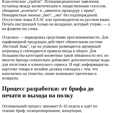
Классические „грабли“. Псевдомедицинские заявления,
путаница между косметическим и лекарственным статусом,
обещания „излечить“ и „заменить процедуру у врача“.
Некорректные иконки „био“, „эко“ без подтверждений.
Отсутствие знака ЕАЭС или производителя на русском языке.
Печать инструкций только на вкладыше, который утерян, — а
на флаконе ни слова.
Отдельно — маркировка средствами прослеживаемости. Для
парфюмерной продукции действует обязательная система
„Честный Знак“, где на упаковке размещается двумерный
штрихкод и соблюдаются правила ввода в оборот. Для
большинства категорий косметики такой обязанности нет, но
многие бренды сознательно добавляют дополнительные коды
для логистики и клиентского сервиса. И ещё: информация на
карточке товара в онлайне должна совпадать с тем, что
напечатано на этикетке, иначе возникают претензии и
возвраты.
Процесс разработки: от брифа до
печати и выхода на полку
Оптимальный процесс занимает 8–16 недель и идёт по
этапам: бриф, позиционирование, концепции,