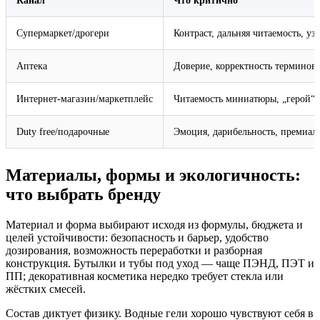
Канал
Что критично
Супермаркет/дрогери
Контраст, дальняя читаемость, уз
Аптека
Доверие, корректность терминов,
Интернет‑магазин/маркетплейс
Читаемость миниатюры, „герой“‑
Duty free/подарочные
Эмоция, дарибельность, премиаль
Материалы, формы и экологичность:
что выбрать бренду
Материал и форма выбирают исходя из формулы, бюджета и
целей устойчивости: безопасность и барьер, удобство
дозирования, возможность переработки и разборная
конструкция. Бутылки и тубы под уход — чаще ПЭНД, ПЭТ и
ПП; декоративная косметика нередко требует стекла или
жёстких смесей.
Состав диктует физику. Водные гели хорошо чувствуют себя в