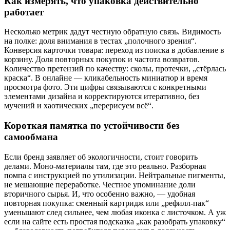
Как измерять, что упаковка действительно
работает
Несколько метрик дадут честную обратную связь. Видимость
на полке: доля внимания в тестах „полочного зрения“.
Конверсия карточки товара: переход из поиска в добавление в
корзину. Доля повторных покупок и частота возвратов.
Количество претензий по качеству: сколы, протечки, „стёрлась
краска“. В онлайне — кликабельность миниатюр и время
просмотра фото. Эти цифры связываются с конкретными
элементами дизайна и корректируются итеративно, без
мучений и хаотических „перерисуем всё“.
Короткая памятка по устойчивости без
самообмана
Если бренд заявляет об экологичности, стоит говорить
делами. Моно‑материалы там, где это реально. Разборная
помпа с инструкцией по утилизации. Нейтральные пигменты,
не мешающие переработке. Честное упоминание доли
вторичного сырья. И, что особенно важно, — удобная
повторная покупка: сменный картридж или „рефилл‑пак“
уменьшают след сильнее, чем любая иконка с листочком. А уж
если на сайте есть простая подсказка „как разобрать упаковку“