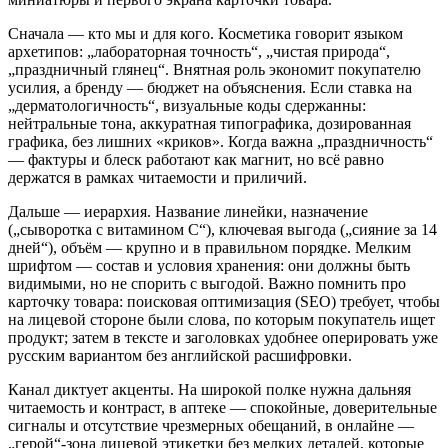
Сначала — кто мы и для кого. Косметика говорит языком
архетипов: „лабораторная точность“, „чистая природа“,
„праздничный глянец“. Внятная роль экономит покупателю
усилия, а бренду — бюджет на объяснения. Если ставка на
„дерматологичность“, визуальные коды сдержанны:
нейтральные тона, аккуратная типографика, дозированная
графика, без лишних «криков». Когда важна „праздничность“
— фактуры и блеск работают как магнит, но всё равно
держатся в рамках читаемости и приличий.
Дальше — иерархия. Название линейки, назначение
(„сыворотка с витамином С“), ключевая выгода („сияние за 14
дней“), объём — крупно и в правильном порядке. Мелким
шрифтом — состав и условия хранения: они должны быть
видимыми, но не спорить с выгодой. Важно помнить про
карточку товара: поисковая оптимизация (SEO) требует, чтобы
на лицевой стороне были слова, по которым покупатель ищет
продукт; затем в тексте и заголовках удобнее оперировать уже
русским вариантом без английской расшифровки.
Канал диктует акценты. На широкой полке нужна дальняя
читаемость и контраст, в аптеке — спокойные, доверительные
сигналы и отсутствие чрезмерных обещаний, в онлайне —
„герой“‑зона лицевой этикетки без мелких деталей, которые