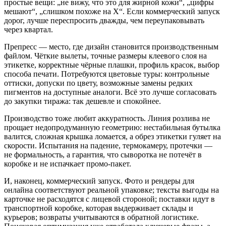
простые вещи: „не вижу, что это для жирной кожи“, „цифры
мешают“, „слишком похоже на X“. Если коммерческий запуск
дорог, лучше переспросить дважды, чем переупаковывать
через квартал.
Препресс — место, где дизайн становится производственным
файлом. Чёткие вылеты, точные размеры клеевого слоя на
этикетке, корректные чёрные плашки, профиль красок, выбор
способа печати. Потребуются цветовые туры: контрольные
оттиски, допуски по цвету, возможные замены редких
пигментов на доступные аналоги. Всё это лучше согласовать
до закупки тиража: так дешевле и спокойнее.
Производство тоже любит аккуратность. Линия розлива не
прощает недопродуманную геометрию: нестабильная бутылка
валится, сложная крышка ломается, а обрез этикетки гуляет на
скорости. Испытания на падение, термокамеру, протечки —
не формальность, а гарантия, что сыворотка не потечёт в
коробке и не испачкает промо‑пакет.
И, наконец, коммерческий запуск. Фото и рендеры для
онлайна соответствуют реальной упаковке; тексты выгоды на
карточке не расходятся с лицевой стороной; поставки идут в
транспортной коробке, которая выдерживает склады и
курьеров; возвраты учитываются в обратной логистике.