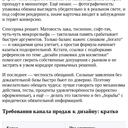
пропадут в миниатюре. Ещё нюанс — фотографичность:
упаковка обязана выглядеть убедительно и в реальном свете, и
под софтом рендеринга, иначе карточка вводит в заблуждение
и теряет конверсию.
Сенсорика решает. Матовость лака, тиснение, софт‑тач,
чуть‑чуть микрорельефа — тактильная память срабатывает
быстрее аргументов. Только баланс важен: слишком „богато“
— и ожидаемая цена улетает, а простая формула начинает
казаться подозрительной. Кстати, ссылки с подборками
референсов по теме „дизайн упаковки для косметики“
помогают сверить собственные допущения с рынком и не
застрять в узком коридоре привычных решений.
И последнее — честность обещаний. Сильные заявления без
доказательной базы быстро бьют по доверию. Поэтому
нежелательно обещать чудеса: лучше говорить про механизмы
действия, тесты, проценты удовлетворённости (корректно
оформленные), а ещё — делать это тактично и без „борьбы“ с
юридически обязательной информацией.
Требования канала продаж к дизайну: кратко