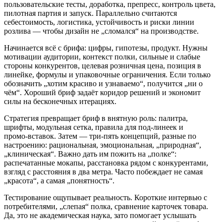
пользовательские тесты, доработка, препресс, контроль цвета,
пилотная партия и запуск. Параллельно считаются
себестоимость, логистика, устойчивость и риски линии
розлива — чтобы дизайн не „сломался“ на производстве.
Начинается всё с брифа: цифры, гипотезы, продукт. Нужны
мотивации аудитории, контекст полки, сильные и слабые
стороны конкурентов, целевая розничная цена, позиция в
линейке, формулы и упаковочные ограничения. Если только
обозначить „хотим красиво и узнаваемо“, получится „ни о
чём“. Хороший бриф задаёт коридор решений и экономит
силы на бесконечных итерациях.
Стратегия превращает бриф в внятную роль: палитра,
шрифты, модульная сетка, правила для под‑линеек и
промо‑вставок. Затем — три‑пять концепций, разные по
настроению: рациональная, эмоциональная, „природная“,
„клиническая“. Важно дать им пожить на „полке“:
распечатанные мокапы, расстановка рядом с конкурентами,
взгляд с расстояния в два метра. Часто побеждает не самая
„красота“, а самая „понятность“.
Тестирование ощупывает реальность. Короткие интервью с
потребителями, „слепая“ полка, сравнение карточек товара.
Да, это не академическая наука, зато помогает услышать